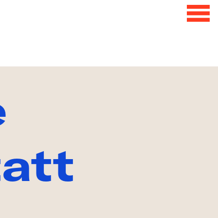
e
GEN
att