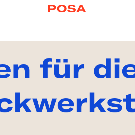
R POSA
en für di
ANSTALTUN
ckwerkst
JEKTE
EBOTE