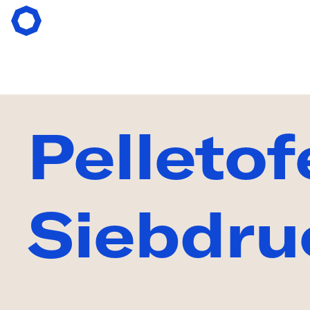
ÜBE
Pelletof
VER
Siebdru
PRO
ANG