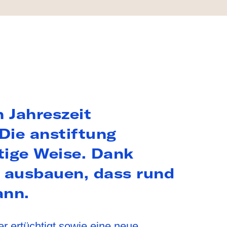
SUCH
n Jahreszeit
 Die anstiftung
ltige Weise. Dank
o ausbauen, dass rund
ann.
r ertüchtigt sowie eine neue